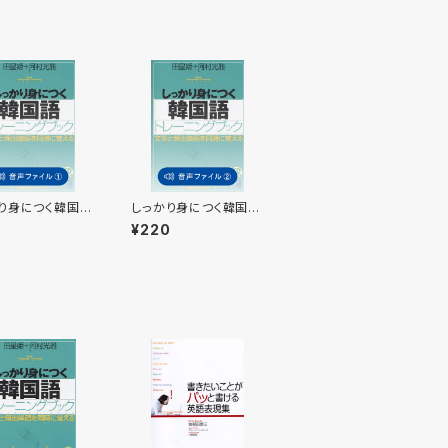
り身につく韓国
しっかり身につく韓国
レーニングブッ
語 トレーニングブッ
0
¥220
属音声1
ク 付属音声2