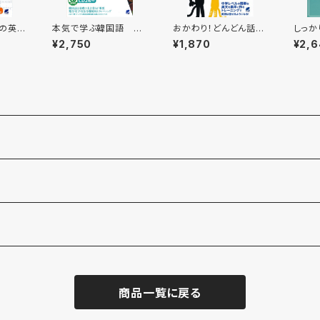
分の英単
本気で学ぶ韓国語 C
おかわり！どんどん話す
しっか
CD B
D BOOK
ための瞬間英作文トレ
トレー
¥2,750
¥1,870
¥2,
ーニング CD BOOK
D BO
商品一覧に戻る