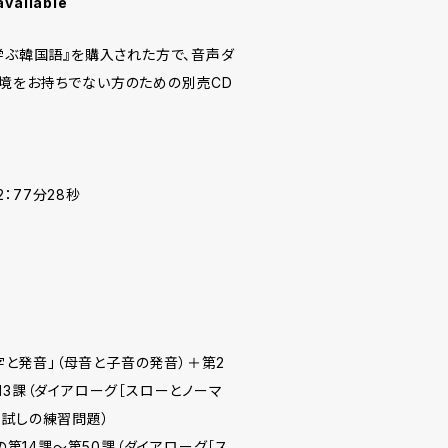
available
学ぶ韓国語』を購入された方で、音声ダ
境をお持ちでない方のための別売CD
2：77分28秒
文字と発音」（母音と子音の発音）＋第2
13課（ダイアローグ［スローとノーマ
力試しの練習問題）
」の第14課～第50課（ダイアローグ［ス