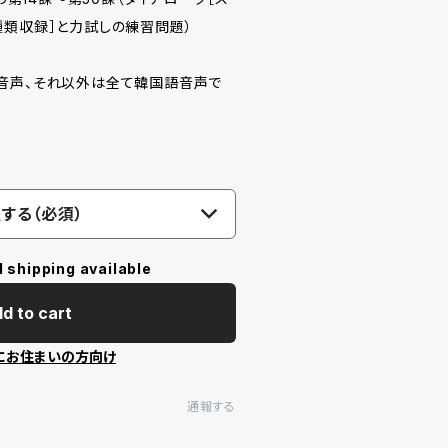
種類収録］と力試しの練習問題）
音声、それ以外は全て韓国語音声で
する（必須）
l shipping available
d to cart
にお住まいの方向け
通報する