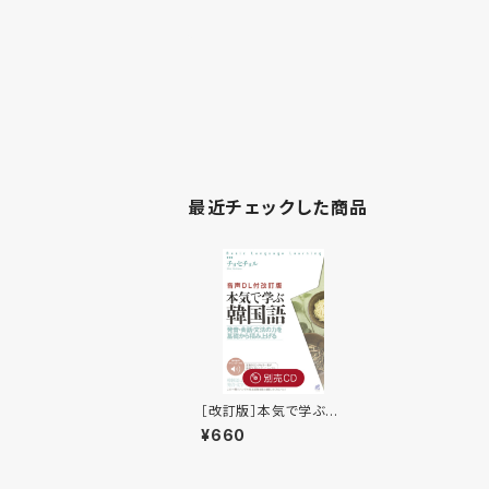
最近チェックした商品
［改訂版］本気で学ぶ韓
国語 別売CD（2枚セッ
¥660
ト）