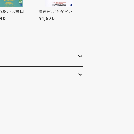
り身につく韓国語
書きたいことがパッと書
ニングブック C
ける英語表現集
640
¥1,870
OK