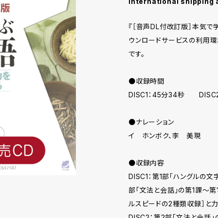
International shipping 
『［音声DL付改訂版］本気で
ウンロードサービスの利用環
です。
●収録時間
DISC1：45分34秒 DISC
●ナレーション
イ ホンボク、李 美現
●収録内容
DISC1：第1部「ハングルの
部「文法と会話」の第1課～第
ルスピードの2種類収録］と
DISC2：第2部「文法と会話