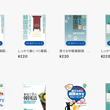
韓国語
しっかり身につく韓国語
使える中級韓国語 付
しっか
1
会話 付属音声2
属音声2
語 ト
¥220
¥220
¥22
ク 付