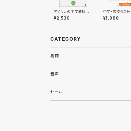
アメリカの中学教科書
中学・高校６年
で英語を学ぶ CD BO
語を総復習する 
¥2,530
¥1,980
OK
OOK
CATEGORY
書籍
英語
音声
英会話・表現集
各国語
英会話・表現集
セール
英文法
中国語
自然科学
英単語・熟語
英単語・熟語
韓国語
数学
人文・社会
英文法