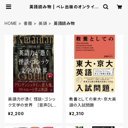
英語読み物 | ベレ出版のオンライン
ストア
HOME
書籍
英語
英語読み物
英語力が憑く 怪談・ゴシッ
教養としての東大・京大英
ク文学の世界 ［音声DL
語の入試問題
付］
¥2,200
¥2,310