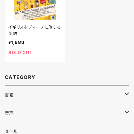
イギリスをディープに旅する
英語
¥1,980
SOLD OUT
CATEGORY
書籍
英語
音声
英会話・表現集
各国語
英会話・表現集
セール