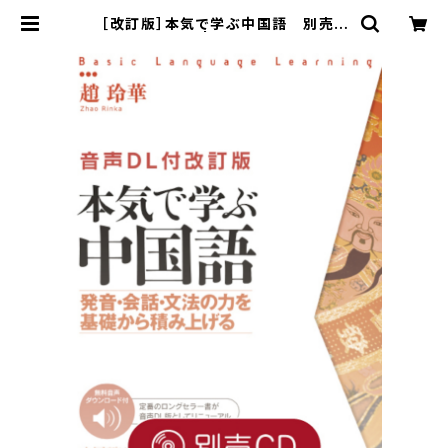
［改訂版］本気で学ぶ中国語 別売C
D（4枚セット） | ベレ出版のオンライ
ンストア