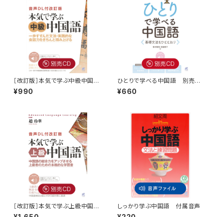
［改訂版］本気で学ぶ中級中国
ひとりで学べる中国語 別売C
語 別売CD（3枚セット）
D（2枚セット）
¥990
¥660
［改訂版］本気で学ぶ上級中国
しっかり学ぶ中国語 付属音声
語 別売CD（5枚セット）
¥1,650
¥220