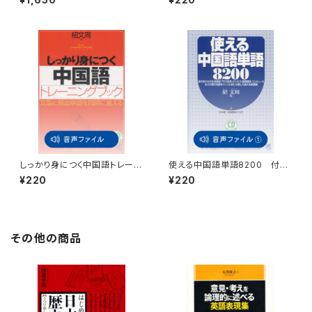
しっかり身につく中国語トレーニ
使える中国語単語8200 付属
ングブック 付属音声
音声1
¥220
¥220
その他の商品