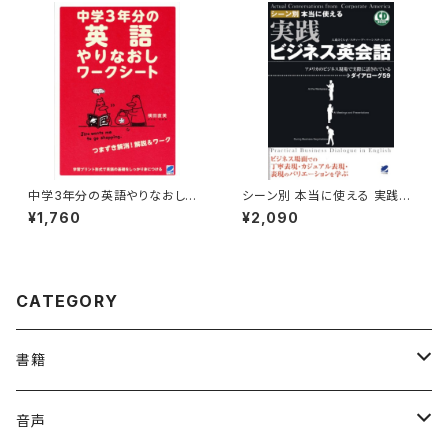
中学3年分の英語やりなおしワ
シーン別 本当に使える 実践ビ
ークシート
ジネス英会話 CD BOOK
¥1,760
¥2,090
CATEGORY
書籍
英語
音声