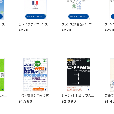
ンス
しっかり学ぶフランス語
フランス語会話パーフェ
フラン
文法 付属音声
クトブック 付属音声1
クトブ
¥220
¥220
¥22
なおし
中学・高校６年分の英単
シーン別 本当に使える
英語で
語を総復習する CD B
実践ビジネス英会話
る
¥1,980
¥2,090
¥1,4
OOK
CD BOOK