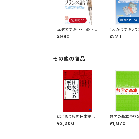
本気で学ぶ中・上級フラ
しっかり学ぶフラ
ンス語 別売CD（3枚
語 付属音声
¥990
¥220
セット）
その他の商品
はじめて読む日本語の
数学の基本やり
歴史
テキスト
¥2,200
¥1,870