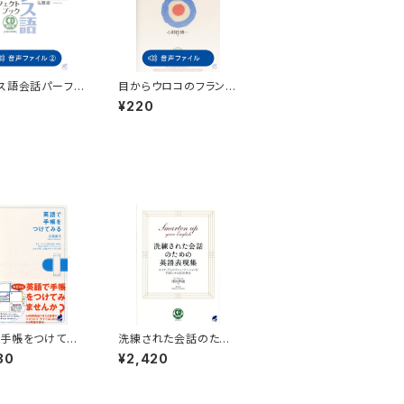
ス語会話パーフェ
目からウロコのフランス
ック 付属音声2
語入門 付属音声
0
¥220
手帳をつけてみ
洗練された会話のため
の英語表現集 CD BO
30
¥2,420
OK