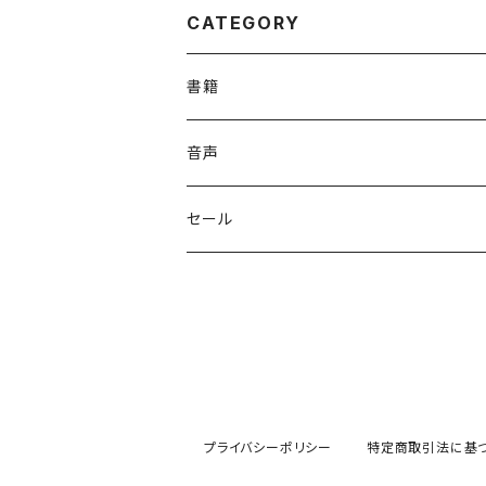
CATEGORY
書籍
英語
音声
英会話・表現集
各国語
英会話・表現集
セール
英文法
中国語
自然科学
英単語・熟語
英単語・熟語
韓国語
数学
人文・社会
英文法
英作文・英文レター
フランス語
物理
日本史
日本語・国語
英作文・英文レター
プライバシーポリシー
特定商取引法に基
リーディング
ドイツ語
地学・天文学
世界史
日本語
その他
リーディング