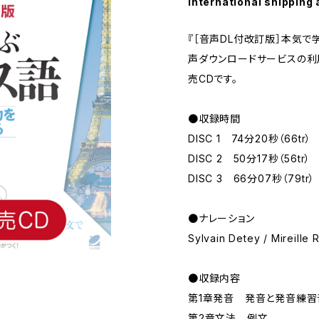
International shipping 
『［音声DL付改訂版］本気で
声ダウンロードサービスの利
売CDです。
●収録時間
DISC 1 74分20秒（66tr）
DISC 2 50分17秒（56tr
DISC 3 66分07秒（79tr）
●ナレーション
Sylvain Detey / Mireille
●収録内容
第1章発音 発音と発音練習
第2章文法 例文