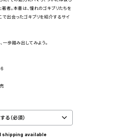
た著者。本書は、憧れのゴキブリたちを
こで出会ったゴキブリを紹介するサイ
、一歩踏み出してみよう。
-6
発売
する（必須）
l shipping available