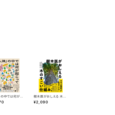
」の中では何が起
樹木医がおしえる 木の
いるのか
すごい仕組み
70
¥2,090