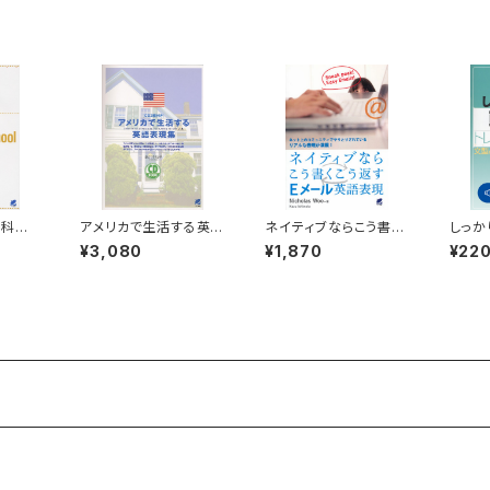
教科書
アメリカで生活する英語
ネイティブならこう書く
しっか
D BO
表現集 CD BOOK
こう返すEメール英語表
語 ト
¥3,080
¥1,870
¥22
現
ク 付