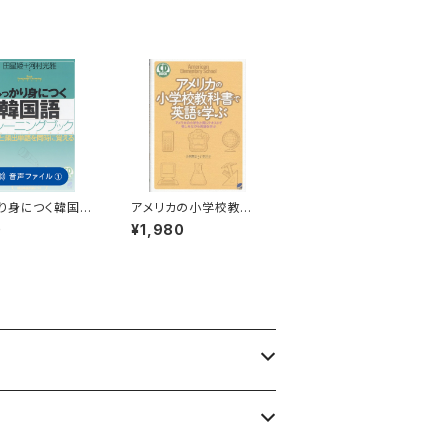
り身につく韓国
アメリカの小学校教科
レーニングブッ
書で英語を学ぶ CD B
0
¥1,980
属音声1
OOK