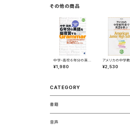
その他の商品
中学・高校６年分の英語
アメリカの中学
を総復習する CD BO
で英語を学ぶ C
¥1,980
¥2,530
OK
OK
CATEGORY
書籍
英語
音声