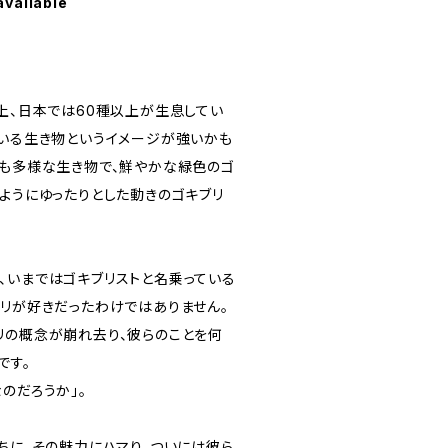
available
以上、日本では60種以上が生息してい
にいる生き物というイメージが強いかも
ても多様な生き物で、鮮やかな緑色のゴ
のようにゆったりとした動きのゴキブリ
、いまではゴキブリストと名乗っている
ブリが好きだったわけではありません。
リの概念が崩れ去り、彼らのことを何
です。
のだろうか」。
ちに、その魅力にハマり、ついには彼ら