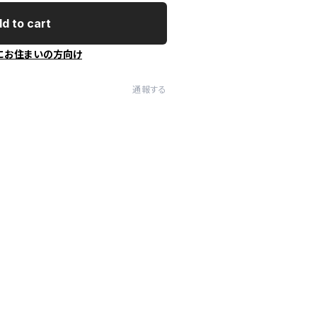
d to cart
にお住まいの方向け
通報する