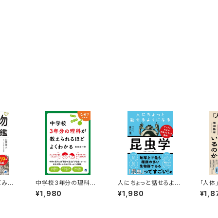
てみた
中学校3年分の理科が
人にちょっと話せるよう
「人体
図鑑
教えられるほどよくわか
になる「昆虫学」
こって
¥1,980
¥1,980
¥1,8
る