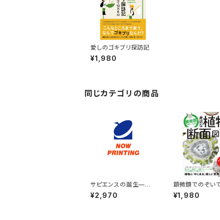
愛しのゴキブリ探訪記
¥1,980
同じカテゴリの商品
サピエンスの誕生—宇
顕微鏡でのぞい
宙・地球・生命の138億
身近な植物断面
¥2,970
¥1,980
年史