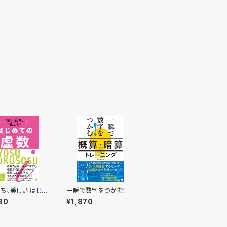
ち、美しい はじめ
一瞬で数字をつかむ！
虚数
「概算・暗算」トレーニン
80
¥1,870
グ