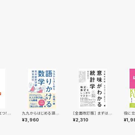
立つ！
九九からはじめる語り
［全面改訂版］ まずはこ
役に立
 まる
かける数学 高卒認定
の一冊から 意味がわか
ての
¥3,960
¥2,310
¥1,9
試験完全対応
る統計学