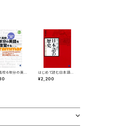
枚）
高校６年分の英語
はじめて読む日本語の
習する CD BO
歴史
80
¥2,200