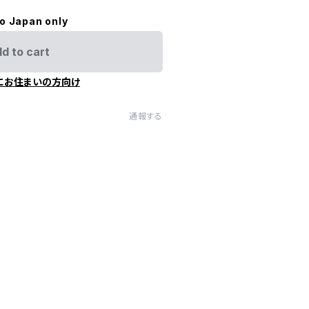
to Japan only
d to cart
にお住まいの方向け
通報する