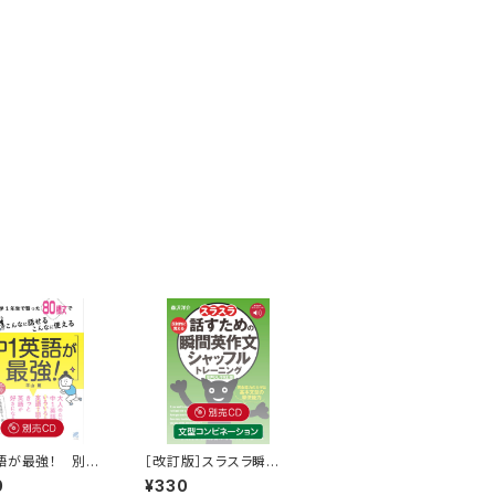
語が最強！ 別売
［改訂版］スラスラ瞬間
3枚セット）
英作文 別売CD（文型
0
¥330
コンビネーション編・1