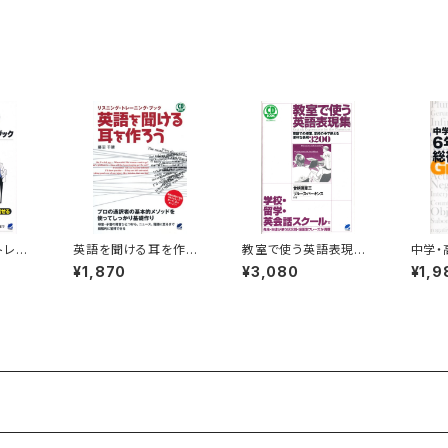
級レベル 別売CD（3
枚セット）
トレー
英語を聞ける耳を作ろ
教室で使う英語表現
中学・
 BO
う CD BOOK
集 CD BOOK
を総復
¥1,870
¥3,080
¥1,9
OK