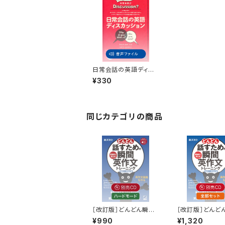
日常会話の英語ディス
カッション 付属音声
¥330
同じカテゴリの商品
［改訂版］どんどん瞬間
［改訂版］どんど
英作文 別売CD（ハー
英作文 別売CD
¥990
¥1,320
ドモード・3枚組）
セット・6枚組）