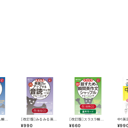
ん瞬間
［改訂版］みるみる英語
［改訂版］スラスラ瞬間
中1英
（全部
力がアップする音読パッ
英作文 別売CD（基本
CD（
¥990
¥660
¥99
ケージトレーニング初
モード・2枚組）