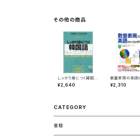
その他の商品
しっかり身につく韓国語
数量表現の英語
トレーニングブック C
ニングブック CD
¥2,640
¥2,310
D BOOK
OK
CATEGORY
書籍