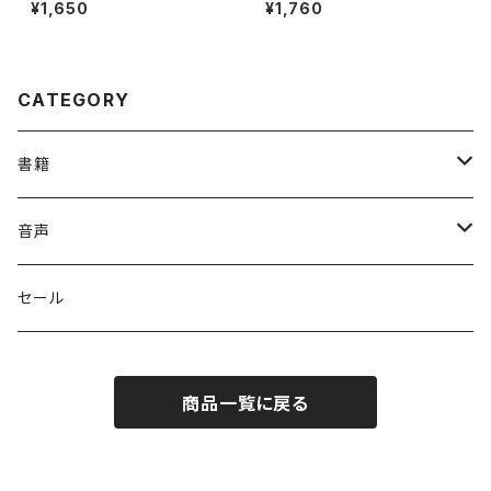
ークシート
¥1,650
¥1,760
CATEGORY
書籍
英語
音声
英会話・表現集
各国語
英会話・表現集
セール
英文法
中国語
自然科学
英単語・熟語
商品一覧に戻る
英単語・熟語
韓国語
数学
人文・社会
英文法
英作文・英文レター
フランス語
物理