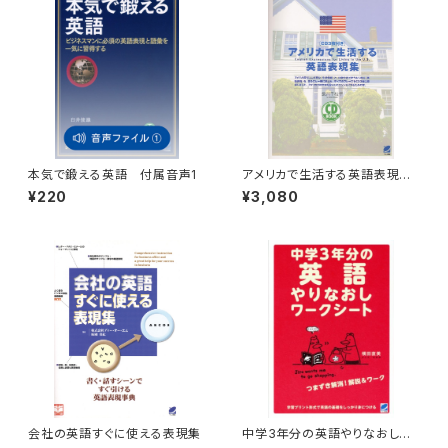
本気で鍛える英語 付属音声1
アメリカで生活する英語表現
集 CD BOOK
¥220
¥3,080
会社の英語すぐに使える表現集
中学3年分の英語やりなおしワ