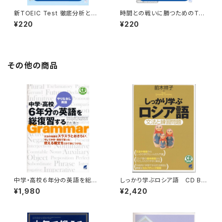
新TOEIC Test 徹底分析と完
時間との戦いに勝つためのTOE
全攻略 付属音声
IC TEST解法総合対策 付属
¥220
¥220
音声
その他の商品
中学・高校６年分の英語を総復
しっかり学ぶロシア語 CD BO
習する CD BOOK
OK
¥1,980
¥2,420