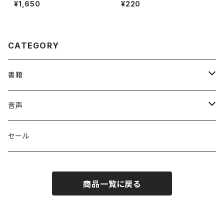
の英文法を総復習する
ニングブック 付属音声1
¥1,650
¥220
CATEGORY
書籍
英語
音声
英会話・表現集
各国語
英会話・表現集
セール
英文法
中国語
自然科学
英単語・熟語
商品一覧に戻る
英単語・熟語
韓国語
数学
人文・社会
英文法
英作文・英文レター
フランス語
物理