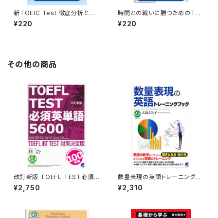
新TOEIC Test 徹底分析と完
時間との戦いに勝つためのTOE
全攻略 付属音声
IC TEST解法総合対策 付属
¥220
¥220
音声
その他の商品
改訂新版 TOEFL TEST必須英
数量表現の英語トレーニングブ
単語5600 CD BOOK
ック CD BOOK
¥2,750
¥2,310