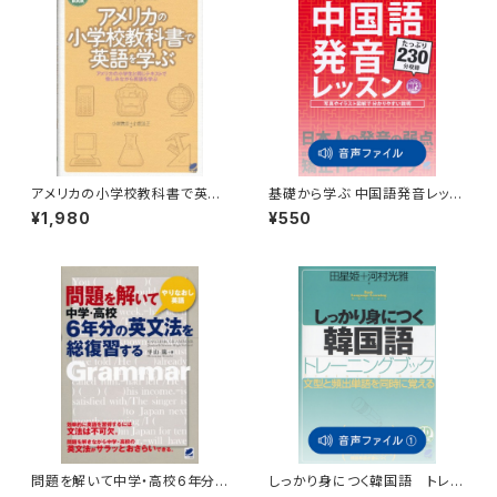
アメリカの小学校教科書で英語
基礎から学ぶ 中国語発音レッス
を学ぶ CD BOOK
ン 付属音声
¥1,980
¥550
問題を解いて中学・高校6年分
しっかり身につく韓国語 トレー