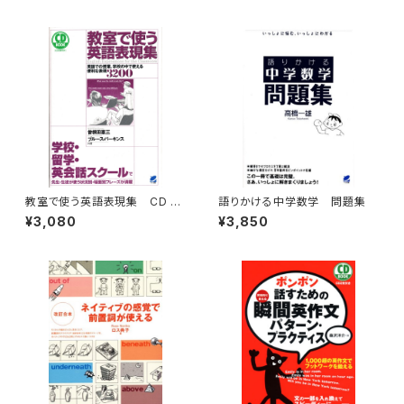
教室で使う英語表現集 CD B
語りかける中学数学 問題集
OOK
¥3,080
¥3,850