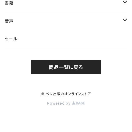
書籍
英語
音声
英会話・表現集
各国語
英会話・表現集
セール
英文法
中国語
自然科学
英単語・熟語
商品一覧に戻る
英単語・熟語
韓国語
数学
人文・社会
英文法
英作文・英文レター
フランス語
物理
日本史
日本語・国語
英作文・英文レター
© ベレ出版のオンラインストア
Powered by
リーディング
ドイツ語
地学・天文学
世界史
日本語
その他
リーディング
リスニング・発音
イタリア語
化学
地理
漢文
手帳型自在ノート
リスニング・発音