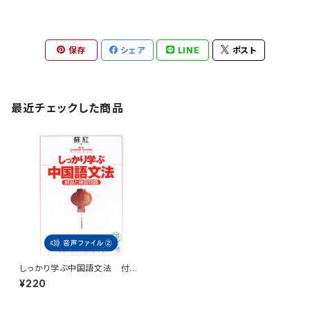
保存
シェア
LINE
ポスト
最近チェックした商品
しっかり学ぶ中国語文法 付属
音声2
¥220