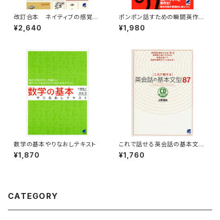
改訂合本 ネイティブの感覚で
ポンポン話すための瞬間英作文
前置詞が使える
パターン・プラクティス CD BO
¥2,640
¥1,980
OK
数学の基本やりなおしテキスト
これで話せる英会話の基本文型
87 CD BOOK
¥1,870
¥1,760
CATEGORY