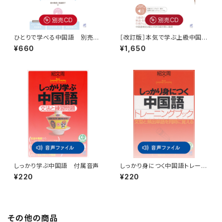
ひとりで学べる中国語 別売C
［改訂版］本気で学ぶ上級中国
D（2枚セット）
語 別売CD（5枚セット）
¥660
¥1,650
しっかり学ぶ中国語 付属音声
しっかり身につく中国語トレーニ
ングブック 付属音声
¥220
¥220
その他の商品