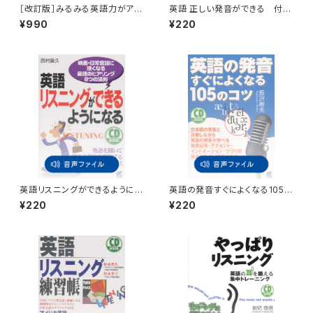
［改訂版］みるみる英語力がアッ
英語 正しい発音ができる 付属
プする音読パッケージトレーニン
音声
¥990
¥220
グ初級レベル 別売CD（3枚セ
ット）
英語リスニングができるようにな
英語の発音すぐによくなる105の
る 付属音声
コツ 付属音声
¥220
¥220