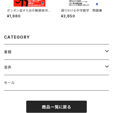
ポンポン話すための瞬間英作文
語りかける中学数学 問題集
パターン・プラクティス CD BO
¥1,980
¥3,850
OK
CATEGORY
書籍
英語
音声
英会話・表現集
各国語
英会話・表現集
セール
英文法
中国語
自然科学
英単語・熟語
商品一覧に戻る
英単語・熟語
韓国語
数学