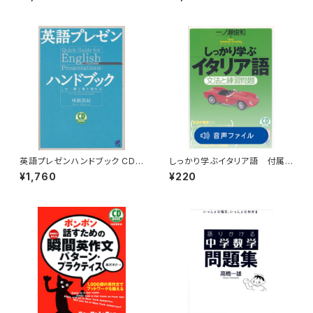
英語プレゼンハンドブック CD
しっかり学ぶイタリア語 付属
BOOK
音声
¥1,760
¥220