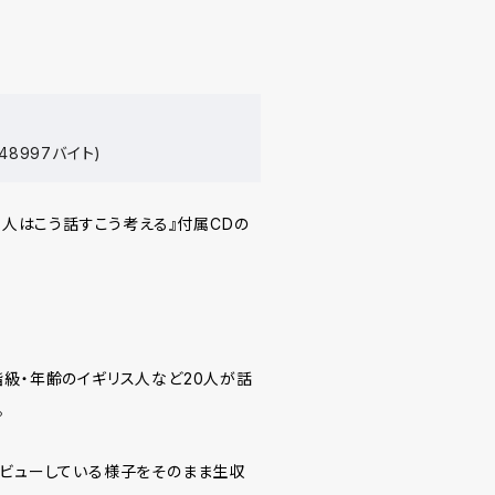
48997バイト)
イギリス人はこう話すこう考える』付属CDの
階級・年齢のイギリス人など20人が話
。
タビューしている様子をそのまま生収