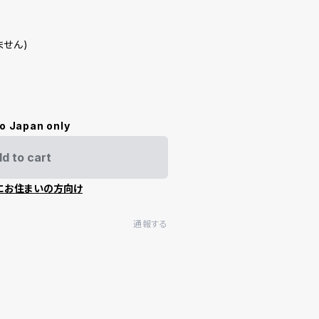
せん)
to Japan only
d to cart
にお住まいの方向け
通報する