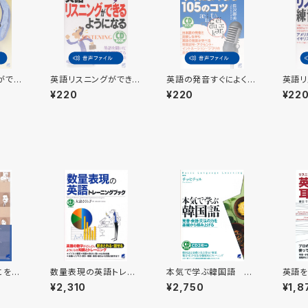
ができ
英語リスニングができる
英語の発音すぐによくな
英語リ
ようになる 付属音声
る105のコツ 付属音
帳 
¥220
¥220
¥22
声
にを考
数量表現の英語トレー
本気で学ぶ韓国語 C
英語を
ニングブック CD BO
D BOOK
う CD
¥2,310
¥2,750
¥1,8
OK