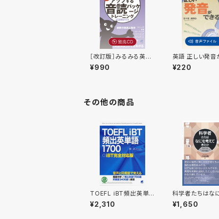
［改訂版］みるみる英語
英語 正しい発音
力がアップする音読パッ
る 付属音声
¥990
¥220
ケージトレーニング初
級レベル 別売CD（3
枚セット）
その他の商品
TOEFL iBT頻出英単
科学者たちはな
語1700 CD BOOK
えてきたか
¥2,310
¥1,650