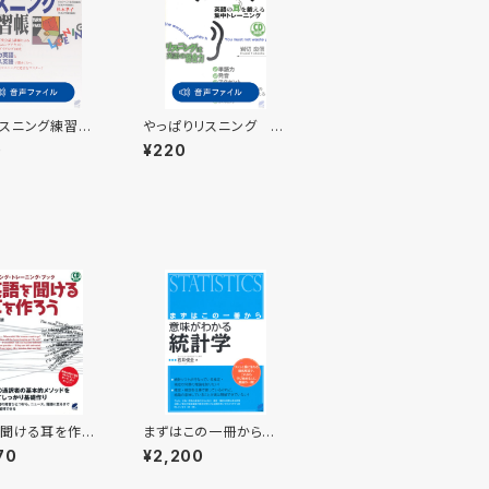
スニング練習
やっぱりリスニング 付
付属音声
属音声
0
¥220
聞ける耳を作ろ
まずはこの一冊から
 BOOK
意味がわかる統計学
70
¥2,200