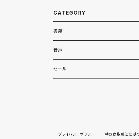
CATEGORY
書籍
英語
音声
英会話・表現集
各国語
英会話・表現集
セール
英文法
中国語
自然科学
英単語・熟語
英単語・熟語
韓国語
数学
人文・社会
英文法
英作文・英文レター
フランス語
物理
日本史
日本語・国語
英作文・英文レター
プライバシーポリシー
特定商取引法に基
リーディング