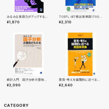
みるみる英語力がアップする音
TOEFL iBT頻出英単語1700
読パッケージトレーニング CD
CD BOOK
¥1,870
¥2,310
BOOK
統計入門 因子分析の意味が
意見・考えを論理的に述べる英
わかる
語表現集 CD BOOK
¥2,090
¥2,640
CATEGORY