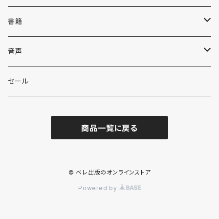
書籍
英語
音声
英会話・表現集
各国語
英会話・表現集
セール
英文法
中国語
自然科学
英単語・熟語
商品一覧に戻る
英単語・熟語
韓国語
数学
人文・社会
英文法
英作文・英文レター
フランス語
物理
日本史
日本語・国語
英作文・英文レター
© ベレ出版のオンラインストア
Powered by
リーディング
ドイツ語
地学・天文学
世界史
日本語
その他
リーディング
リスニング・発音