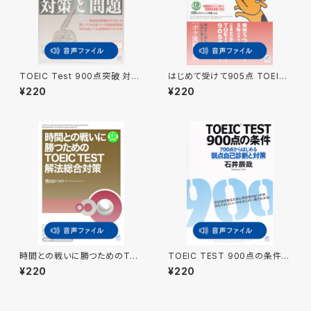
TOEIC Test 900点突破 対策
はじめて受けて905点 TOEIC
と問題 付属音声
Test ボクの短期集中勉強法
¥220
¥220
付属音声
時間との戦いに勝つためのTOE
TOEIC TEST 900点の条件
IC TEST解法総合対策 付属
付属音声
¥220
¥220
音声