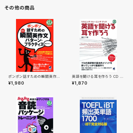
その他の商品
ポンポン話すための瞬間英作文
英語を聞ける耳を作ろう CD B
パターン・プラクティス CD BO
OOK
¥1,980
¥1,870
OK