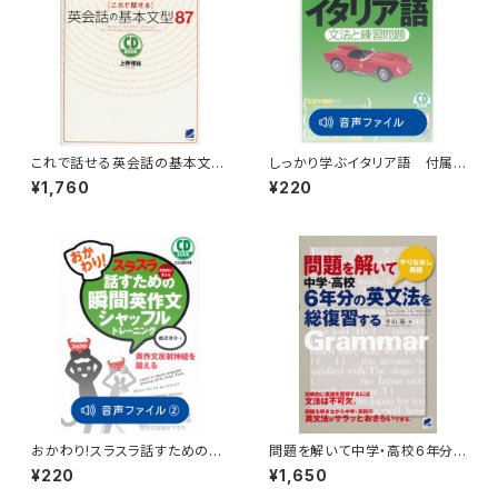
これで話せる英会話の基本文型
しっかり学ぶイタリア語 付属
87 CD BOOK
音声
¥1,760
¥220
おかわり!スラスラ話すための瞬
問題を解いて中学・高校6年分
間英作文シャッフルトレーニン
の英文法を総復習する
¥220
¥1,650
グ 付属音声2