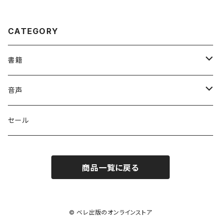
CATEGORY
書籍
英語
音声
英会話・表現集
各国語
英会話・表現集
セール
英文法
中国語
自然科学
英単語・熟語
商品一覧に戻る
英単語・熟語
韓国語
数学
人文・社会
英文法
英作文・英文レター
フランス語
物理
日本史
日本語・国語
英作文・英文レター
© ベレ出版のオンラインストア