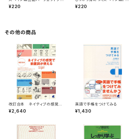
ク 付属音声2
ーニングブック 付属音声2
¥220
¥220
その他の商品
改訂合本 ネイティブの感覚で
英語で手帳をつけてみる
前置詞が使える
¥2,640
¥1,430