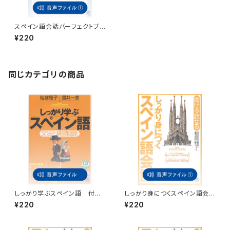
スペイン語会話パーフェクトブッ
ク 付属音声1
¥220
同じカテゴリの商品
しっかり学ぶスペイン語 付属
しっかり身につくスペイン語会
音声
話 付属音声1
¥220
¥220