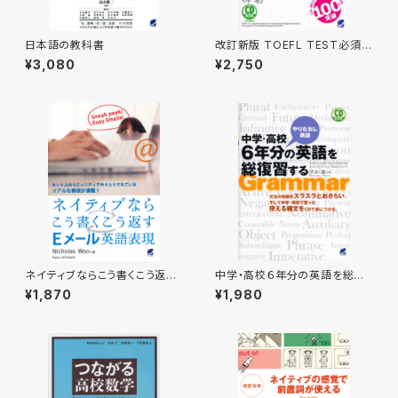
日本語の教科書
改訂新版 TOEFL TEST必須英
単語5600 CD BOOK
¥3,080
¥2,750
ネイティブならこう書くこう返す
中学・高校６年分の英語を総復
Eメール英語表現
習する CD BOOK
¥1,870
¥1,980