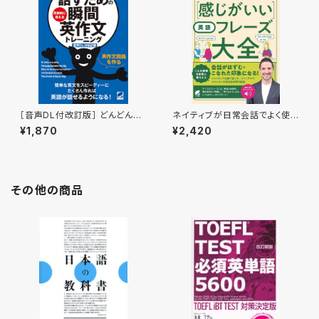
［音声DL付改訂版］ どんどん話
ネイティブが日常会話でよく使っ
すための瞬間英作文トレーニン
ている 感じがいい英語フレーズ
¥1,870
¥2,420
グ
大全 ［音声DL付］
その他の商品