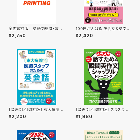
全面改訂版 英語で経済・政
100日がんばる 英会話＆英文法
治・社会を討論する技術と表
まるごとドリル ［音声DL付］
¥2,750
¥2,420
現 ［音声DL付］
［音声DL付改訂版］ 東大病院
［音声DL付改訂版］ スラスラ話
発 医療スタッフのための英会
すための瞬間英作文シャッフルト
¥2,200
¥1,980
話
レーニング