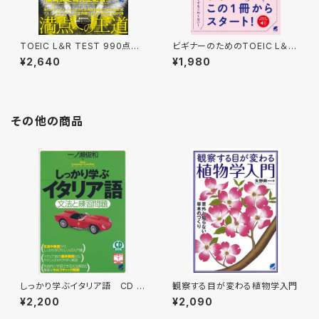
TOEIC L＆R TEST 990点獲
ビギナーのためのTOEIC L＆R
得 Part 1-4 難問模試 ［音声D
テスト全パートチャレンジ！［音
¥2,640
¥1,980
L付］
声DL付］
その他の商品
しっかり学ぶイタリア語 CD B
観察する目が変わる植物学入門
OOK
¥2,200
¥2,090