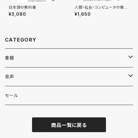
日本語の教科書
人間・社会・コンピュータの情報
処理原論
¥3,080
¥1,650
CATEGORY
書籍
英語
音声
英会話・表現集
各国語
英会話・表現集
セール
英文法
中国語
自然科学
英単語・熟語
商品一覧に戻る
英単語・熟語
韓国語
数学
人文・社会
英文法