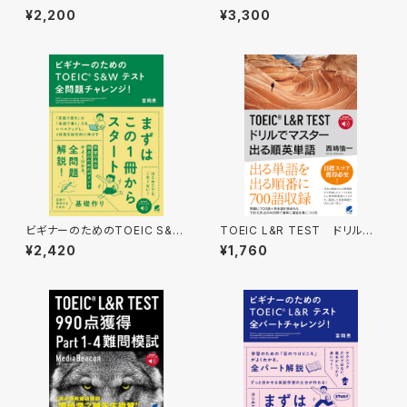
獲得最強英単語 ［音声DL付］
得 全パート難問模試 ［音声DL
¥2,200
¥3,300
付］
ビギナーのためのTOEIC S&W
TOEIC L&R TEST ドリルで
テスト全問題チャレンジ！ ［音
マスター 出る順英単語 ［音声
¥2,420
¥1,760
声DL付］
DL付］