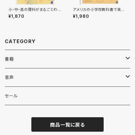
小・中・高の理科がまるごとわか
アメリカの小学校教科書で英語
る
を学ぶ CD BOOK
¥1,870
¥1,980
CATEGORY
書籍
英語
音声
英会話・表現集
各国語
英会話・表現集
セール
英文法
中国語
自然科学
英単語・熟語
商品一覧に戻る
英単語・熟語
韓国語
数学
人文・社会
英文法