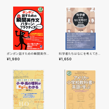
ポンポン話すための瞬間英作文
科学者たちはなにを考えてきた
パターン・プラクティス CD BO
か
¥1,980
¥1,650
OK