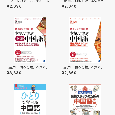
スマホ入力で一気に学ぶ はじ
［音声DL付改訂版］ 本気で学ぶ
めての中国語 ［音声DL付］
中級中国語
¥2,090
¥2,640
［音声DL付改訂版］ 本気で学ぶ
［音声DL付改訂版］ 本気で学ぶ
上級中国語
中国語
¥3,630
¥2,860