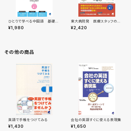
ひとりで学べる中国語 基礎文
東大病院発 医療スタッフのた
法をひととおり ［音声DL付］
めの中国語会話 ［音声DL付］
¥1,980
¥2,420
その他の商品
英語で手帳をつけてみる
会社の英語すぐに使える表現集
¥1,430
¥1,650