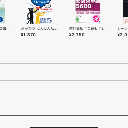
韓国
おかわり！どんどん話す
改訂新版 TOEFL TES
シーン
ブッ
ための瞬間英作文トレ
T必須英単語5600 CD
実践
¥1,870
¥2,750
¥2,
ーニング CD BOOK
BOOK
CD B