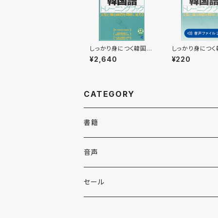
しっかり身につく韓国語
しっかり身につく
トレーニングブック C
語 トレーニング
¥2,640
¥220
D BOOK
ク 付属音声2
CATEGORY
書籍
英語
音声
英会話・表現集
各国語
英会話・表現集
セール
英文法
中国語
自然科学
英単語・熟語