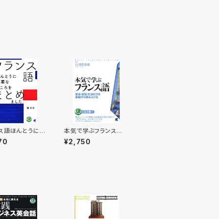
ス語ほんとうに必
本気で学ぶフランス
ころをまとめまし
語 CD BOOK
70
¥2,750
 BOOK