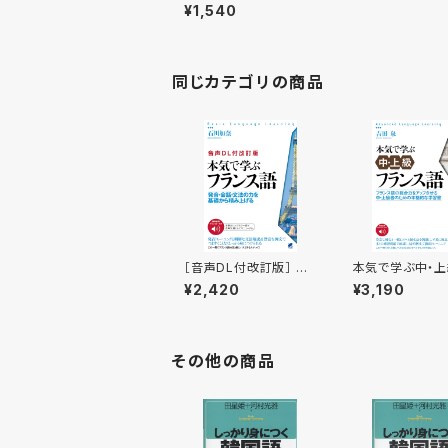
てみる
¥1,540
同じカテゴリの商品
［音声DL付改訂版］ 本
本気で学ぶ中・上
気で学ぶフランス語
ンス語 ［音声D
¥2,420
¥3,190
その他の商品