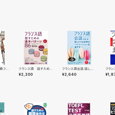
級フラ
フランス語 話すため
フランス語会話 話しか
フラン
L付］
の基本パターン86
け＆返事のバリエーショ
要なと
¥2,200
¥2,640
¥1,8
［音声ＤＬ付］
ンを増やす ［音声DL
た。CD
付］