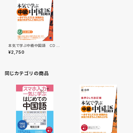
本気で学ぶ中級中国語 CD B
OOK
¥2,750
同じカテゴリの商品