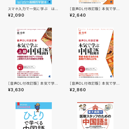
スマホ入力で一気に学ぶ はじ
［音声DL付改訂版］ 本気で学ぶ
めての中国語 ［音声DL付］
中級中国語
¥2,090
¥2,640
［音声DL付改訂版］ 本気で学ぶ
［音声DL付改訂版］ 本気で学ぶ
上級中国語
中国語
¥3,630
¥2,860