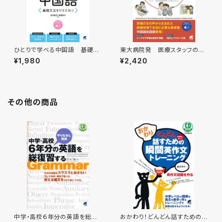
ひとりで学べる中国語 基礎文
東大病院発 医療スタッフのた
法をひととおり ［音声DL付］
めの中国語会話 ［音声DL付］
¥1,980
¥2,420
その他の商品
中学・高校６年分の英語を総復
おかわり！どんどん話すための瞬