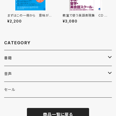
まずはこの一冊から 意味がわ
教室で使う英語表現集 CD B
かる統計学
OOK
¥2,200
¥3,080
CATEGORY
書籍
英語
音声
英会話・表現集
各国語
英会話・表現集
セール
英文法
中国語
自然科学
英単語・熟語
商品一覧に戻る