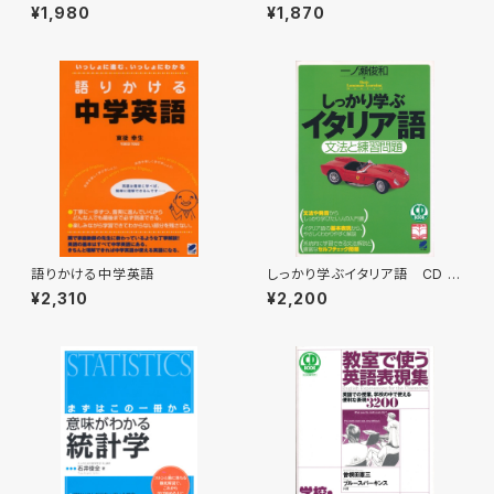
習する CD BOOK
間英作文トレーニング CD BO
¥1,980
¥1,870
OK
語りかける中学英語
しっかり学ぶイタリア語 CD B
OOK
¥2,310
¥2,200