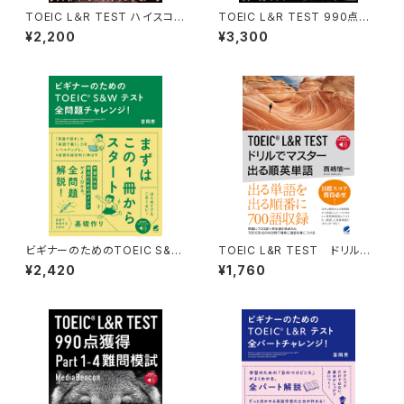
TOEIC L＆R TEST ハイスコア
TOEIC L＆R TEST 990点獲
獲得最強英単語 ［音声DL付］
得 全パート難問模試 ［音声DL
¥2,200
¥3,300
付］
ビギナーのためのTOEIC S&W
TOEIC L&R TEST ドリルで
テスト全問題チャレンジ！ ［音
マスター 出る順英単語 ［音声
¥2,420
¥1,760
声DL付］
DL付］