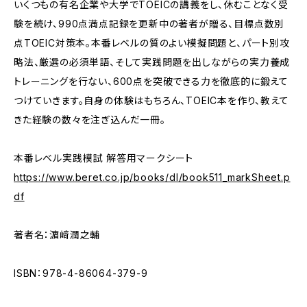
いくつもの有名企業や大学でTOEICの講義をし、休むことなく受
験を続け、990点満点記録を更新中の著者が贈る、目標点数別
点TOEIC対策本。本番レベルの質のよい模擬問題と、パート別攻
略法、厳選の必須単語、そして実践問題を出しながらの実力養成
トレーニングを行ない、600点を突破できる力を徹底的に鍛えて
つけていきます。自身の体験はもちろん、TOEIC本を作り、教えて
きた経験の数々を注ぎ込んだ一冊。
本番レベル実践模試 解答用マークシート
https://www.beret.co.jp/books/dl/book511_markSheet.p
df
著者名：濵﨑潤之輔
ISBN：978-4-86064-379-9