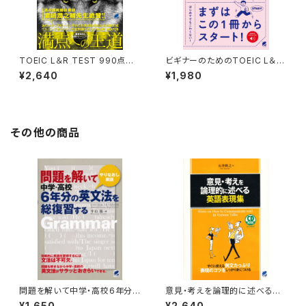
TOEIC L＆R TEST 990点獲
ビギナーのためのTOEIC L＆R
得 Part 1-4 難問模試 ［音声D
テスト全パートチャレンジ！［音
¥2,640
¥1,980
L付］
声DL付］
その他の商品
問題を解いて中学・高校6年分
意見・考えを論理的に述べる英
の英文法を総復習する
語表現集 CD BOOK
¥1,650
¥2,640