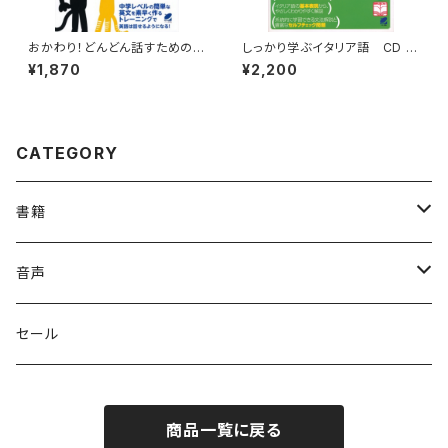
おかわり！どんどん話すための瞬
しっかり学ぶイタリア語 CD B
間英作文トレーニング CD BO
OOK
¥1,870
¥2,200
OK
CATEGORY
書籍
英語
音声
英会話・表現集
各国語
英会話・表現集
セール
英文法
中国語
自然科学
英単語・熟語
商品一覧に戻る
英単語・熟語
韓国語