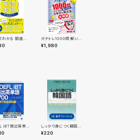
てわかる 間違え
ガチトレ1000問 解いて
英語表現 使い分
学ぶ中学・高校6年分の
80
¥1,980
ド
英文法大特訓
L iBT頻出英単
しっかり身につく韓国
0 CD BOOK
語 トレーニングブッ
10
¥220
ク 付属音声1