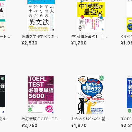
ート
英語を学ぶすべての人
中1英語が最強！ ［音
くらべ
ドリル
のための英文法
声DL付］
やすい
¥2,530
¥1,760
¥1,9
けガイ
使える
改訂新版 TOEFL TES
おかわり！どんどん話す
TOEF
英会話
T必須英単語5600 CD
ための瞬間英作文トレ
語170
¥2,750
¥1,870
¥2,3
BOOK
ーニング CD BOOK