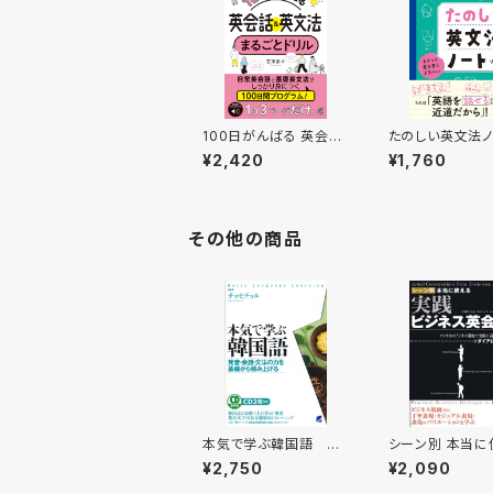
100日がんばる 英会話
たのしい英文法ノ
＆英文法 まるごとドリ
まるっと書き写し
¥2,420
¥1,760
ル ［音声DL付］
付き
その他の商品
本気で学ぶ韓国語 C
シーン別 本当に
D BOOK
実践ビジネス
¥2,750
¥2,090
CD BOOK