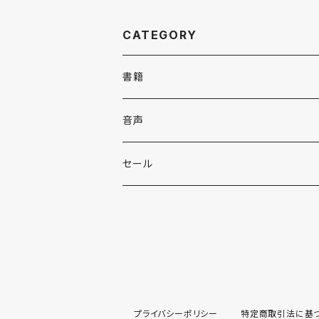
CATEGORY
書籍
英語
音声
英会話・表現集
各国語
英会話・表現集
セール
英文法
中国語
自然科学
英単語・熟語
英単語・熟語
韓国語
数学
人文・社会
英文法
英作文・英文レター
フランス語
物理
日本史
日本語・国語
英作文・英文レター
プライバシーポリシー
特定商取引法に基