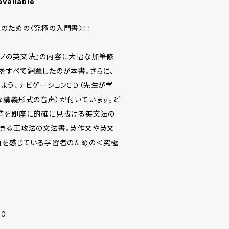
available
のための〈究極の入門書〉！！
ノの英文法』の内容に大幅な加筆修
をすべて網羅したのが本書。さらに、
よう、ナビゲーションＣＤ（先生が学
な講義形式の音声）が付いています。ど
造を即座に的確に見抜ける英文法の
きる正攻法の文法書。英作文や英文
」を感じている学習者のための＜究極
-0