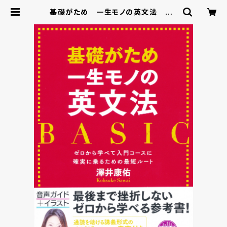
基礎がため 一生モノの英文法 BA
SIC MP3 CD-ROM付き | ベレ出
版のオンラインストア