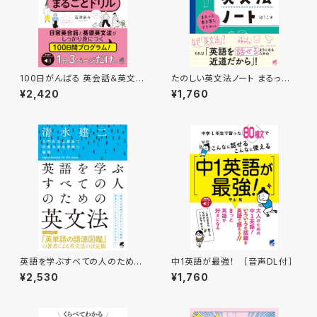
100日がんばる 英会話＆英文法
たのしい英文法ノート まるっと
まるごとドリル ［音声DL付］
書き写しドリル付き
¥2,420
¥1,760
英語を学ぶすべての人のための
中1英語が最強！ ［音声DL付］
英文法
¥2,530
¥1,760