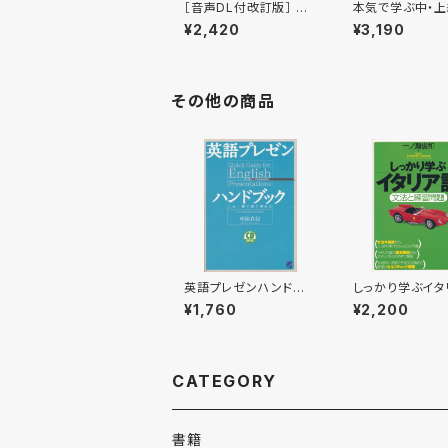
［音声DL付改訂版］ 本
本気で学ぶ中・上
気で学ぶフランス語
ンス語 ［音声D
¥2,420
¥3,190
その他の商品
英語プレゼンハンドブッ
しっかり学ぶイタ
ク CD BOOK
語 CD BOOK
¥1,760
¥2,200
CATEGORY
書籍