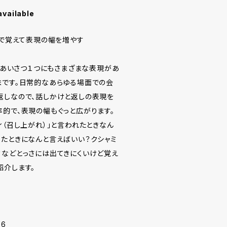
available
トで覚えて表現の幅を増やす
」とあいさつ１つにもさまざまな表現があ
まです。日常的なあらゆる場面での会
返しなので、話しかけと返しの表現を
率的で、表現の幅もぐっと広がります。
ィ（召し上がれ）」と言われたときなん
ったときになんと言えばいい？クシャミ
？などとっさには出てきにくいけど覚え
紹介します。
-6