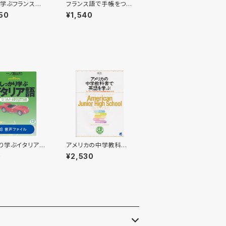
学ぶフランス
フランス語で手帳をつけ
D BOOK
てみる
50
¥1,540
り学ぶイタリア
アメリカの中学教科書
付属音声
で英語を学ぶ CD BO
0
¥2,530
OK