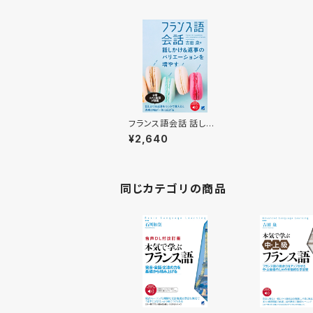
フランス語会話 話しか
け＆返事のバリエーショ
¥2,640
ンを増やす ［音声DL
付］
同じカテゴリの商品