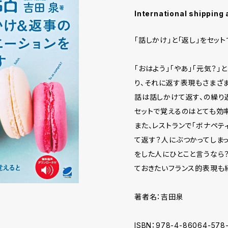
International shipping 
「話しかけ」と「返し」をセッ
「おはよう」「やあ」「元気？
り、それに返す表現もさまざ
話は話しかけて返す、の繰り
セットで覚えるのはとても効
また、レストランで「ボナペテ
て返す？人にぶつかってしま
をした人にひとこと言うなら
ておきたいフランス的表現も
著者名：吉田泉
ISBN：978-4-86064-578