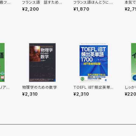
級フラ
フランス語 話すため
フランス語ほんとうに必
本気で
L付］
の基本パターン86
要なところをまとめまし
語 C
¥2,200
¥1,870
¥2,7
［音声ＤＬ付］
た。CD BOOK
リア
物理学のための数学
TOEFL iBT頻出英単
しっか
語1700 CD BOOK
語 
¥2,310
¥2,310
¥22