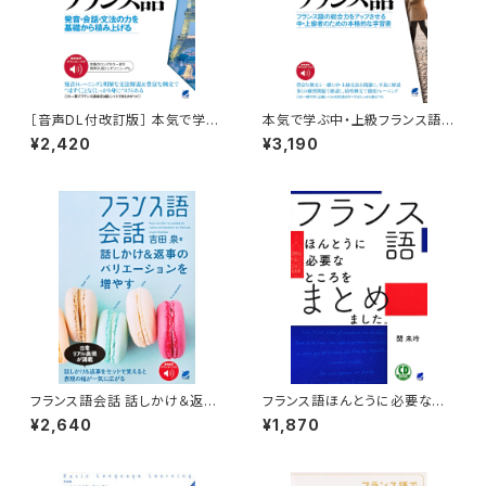
［音声DL付改訂版］ 本気で学ぶ
本気で学ぶ中・上級フランス語
フランス語
［音声DL付］
¥2,420
¥3,190
フランス語会話 話しかけ＆返事
フランス語ほんとうに必要なと
のバリエーションを増やす ［音
ころをまとめました。CD BOOK
¥2,640
¥1,870
声DL付］