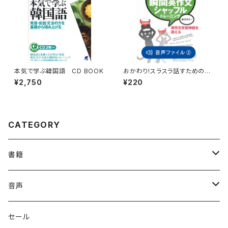
本気で学ぶ韓国語 CD BOOK
おかわり!スラスラ話すための瞬
間英作文シャッフルトレーニン
¥2,750
¥220
グ 付属音声2
CATEGORY
書籍
英語
音声
英会話・表現集
各国語
英会話・表現集
セール