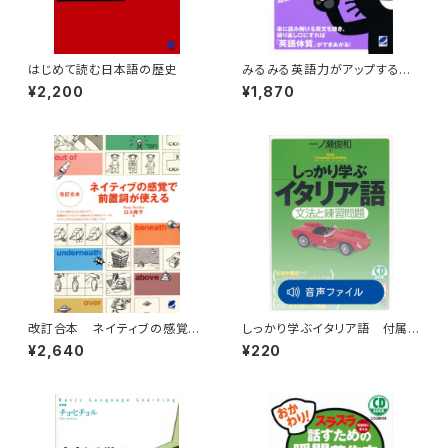
はじめて読む日本語の歴史
みるみる英語力がアップする音
読パッケージトレーニング CD
¥2,200
¥1,870
BOOK
改訂合本 ネイティブの感覚で
しっかり学ぶイタリア語 付属
前置詞が使える
音声
¥2,640
¥220