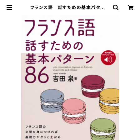
フランス語 話すための基本パターン
86 ［音声ＤＬ付］ | ベレ出版のオン
ラインストア