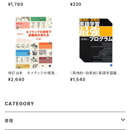
87 CD BOOK
間英作文シャッフルトレーニン
¥1,760
¥220
グ 付属音声2
改訂合本 ネイティブの感覚で
〈具体的・効率的〉英語学習最強
前置詞が使える
プログラム
¥2,640
¥1,540
CATEGORY
書籍