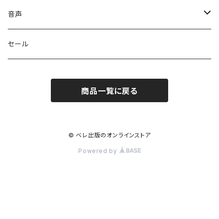
英語
音声
英会話・表現集
各国語
英会話・表現集
セール
英文法
中国語
自然科学
英単語・熟語
商品一覧に戻る
英単語・熟語
韓国語
数学
人文・社会
英文法
英作文・英文レター
フランス語
物理
日本史
日本語・国語
英作文・英文レター
© ベレ出版のオンラインストア
Powered by
リーディング
ドイツ語
地学・天文学
世界史
日本語
その他
リーディング
リスニング・発音
イタリア語
化学
地理
漢文
手帳型自在ノート
リスニング・発音
ビジネス英語
スペイン語
生物
政治・経済