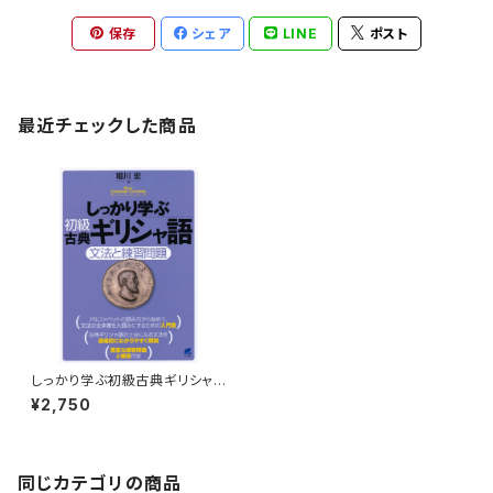
保存
シェア
LINE
ポスト
最近チェックした商品
しっかり学ぶ初級古典ギリシャ
語
¥2,750
同じカテゴリの商品