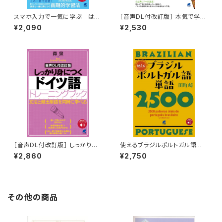
スマホ入力で一気に学ぶ はじ
［音声DL付改訂版］ 本気で学ぶ
めての中国語 ［音声DL付］
イタリア語
¥2,090
¥2,530
［音声DL付改訂版］ しっかり身
使えるブラジルポルトガル語単
につくドイツ語トレーニングブッ
語2500 ［音声DL付］
¥2,860
¥2,750
ク
その他の商品