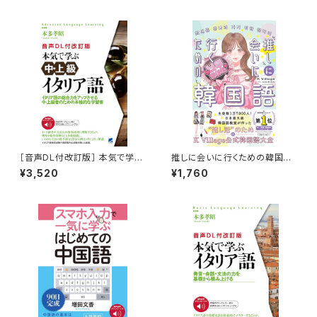
［音声DL付改訂版］ 本気で学ぶ
推しに会いに行くための韓国
中・上級イタリア語
語 ［音声DL付］
¥3,520
¥1,760