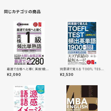
同じカテゴリの商品
最速で合格へと導く 英検1級頻
同意語で覚える TOEFL TEST
出単熟語 ［音声DL付］
頻出英単語1900 ［音声DL
¥2,090
¥2,530
付］