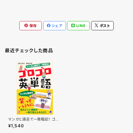
保存
シェア
LINE
ポスト
最近チェックした商品
マンガと語呂で一発暗記！ ゴロ
ゴロ英単語
¥1,540