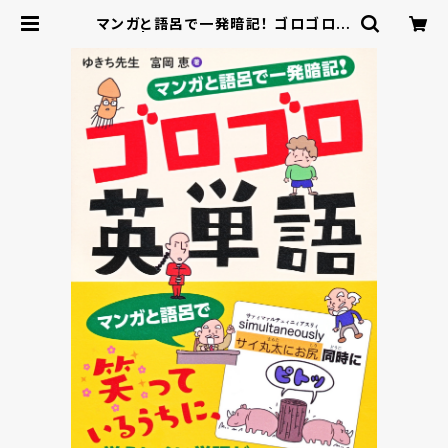
マンガと語呂で一発暗記！ ゴロゴロ英
単語 | ベレ出版のオンラインストア