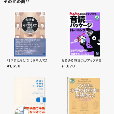
その他の商品
科学者たちはなにを考えてきた
みるみる英語力がアップする音
か
読パッケージトレーニング CD
¥1,650
¥1,870
BOOK