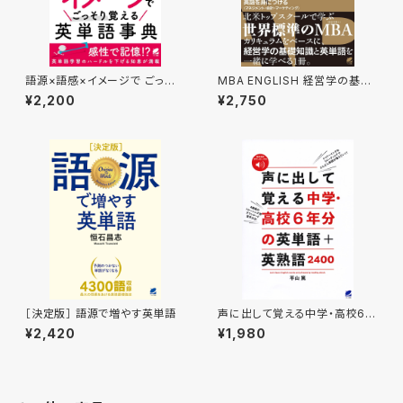
語源×語感×イメージで ごっそり
MBA ENGLISH 経営学の基礎
覚える英単語事典
知識と英語を身につける
¥2,200
¥2,750
［決定版］ 語源で増やす英単語
声に出して覚える中学・高校6年
分の英単語＋英熟語2400
¥2,420
¥1,980
［音声DL付］