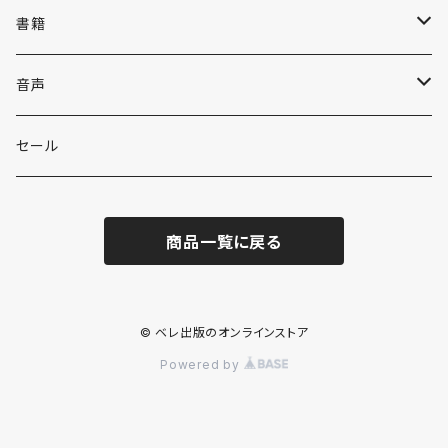
書籍
英語
音声
英会話・表現集
各国語
英会話・表現集
セール
英文法
中国語
自然科学
英単語・熟語
商品一覧に戻る
英単語・熟語
韓国語
数学
人文・社会
英文法
英作文・英文レター
フランス語
物理
日本史
日本語・国語
英作文・英文レター
© ベレ出版のオンラインストア
Powered by
リーディング
ドイツ語
地学・天文学
世界史
日本語
その他
リーディング
リスニング・発音
イタリア語
化学
地理
漢文
手帳型自在ノート