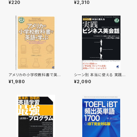
間英作文シャッフルトレーニン
¥220
¥2,310
グ 付属音声2
アメリカの小学校教科書で英語
シーン別 本当に使える 実践ビ
を学ぶ CD BOOK
ジネス英会話 CD BOOK
¥1,980
¥2,090