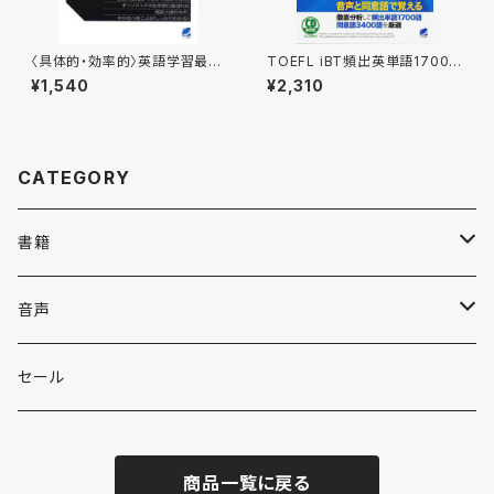
〈具体的・効率的〉英語学習最強
TOEFL iBT頻出英単語1700
プログラム
CD BOOK
¥1,540
¥2,310
CATEGORY
書籍
英語
音声
英会話・表現集
各国語
英会話・表現集
セール
英文法
中国語
自然科学
英単語・熟語
商品一覧に戻る