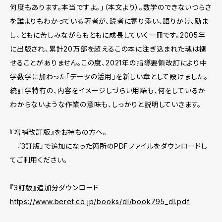
何度もあります。本当ですよ。」（本文より）。数学のできないつらさ
を誰よりもわかっている著者が、読者に寄り添い、語りかけ、励ま
し、ともに苦しみながらもともに成長していく一冊です。2005年
に出版され、累計20万部を超えるこの本に注ぎ込まれた魂は褪
せることがありません。この度、2021年の指導要領改訂により中
学数学に加わった「データの活用」を新しい章として設けました。
統計学特有の、内容をイメージしづらい用語も、何をしているか
わからないような作業の意味も、しっかりと説明していきます。
『増補改訂版』をお持ちの方へ。
『3訂版』で追加になった箇所のPDFファイルをダウンロードし
てご利用ください。
『3訂版』追加分ダウンロード
https://www.beret.co.jp/books/dl/book795_dl.pdf