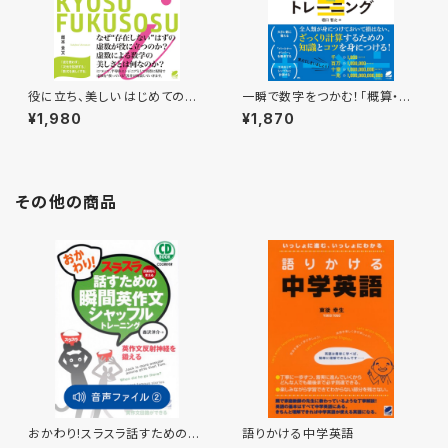
役に立ち、美しい はじめての虚
一瞬で数字をつかむ！「概算・暗
数
算」トレーニング
¥1,980
¥1,870
その他の商品
おかわり!スラスラ話すための瞬
語りかける中学英語