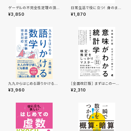
ゲーデルの不完全性定理の頂を
日常生活で役に立つ！ 身のまわ
踏む
りの計算 まるごとドリル
¥3,850
¥1,870
九九からはじめる語りかける数
［全面改訂版］ まずはこの一冊
学 高卒認定試験完全対応
から 意味がわかる統計学
¥3,960
¥2,310