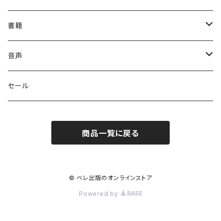
書籍
英語
音声
英会話・表現集
各国語
英会話・表現集
セール
英文法
中国語
自然科学
英単語・熟語
商品一覧に戻る
英単語・熟語
韓国語
数学
人文・社会
英文法
英作文・英文レター
フランス語
物理
日本史
日本語・国語
英作文・英文レター
© ベレ出版のオンラインストア
Powered by
リーディング
ドイツ語
地学・天文学
世界史
日本語
その他
リーディング