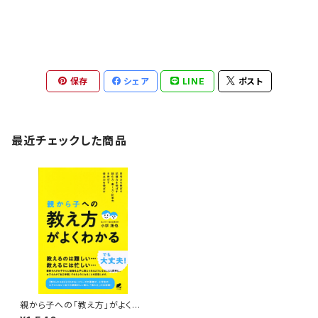
保存
シェア
LINE
ポスト
最近チェックした商品
親から子への「教え方」がよくわ
かる