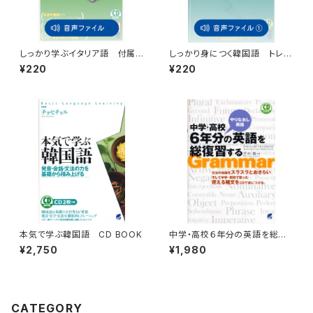
しっかり学ぶイタリア語 付属
しっかり身につく韓国語 トレー
音声
ニングブック 付属音声1
¥220
¥220
本気で学ぶ韓国語 CD BOOK
中学・高校６年分の英語を総復
習する CD BOOK
¥2,750
¥1,980
CATEGORY