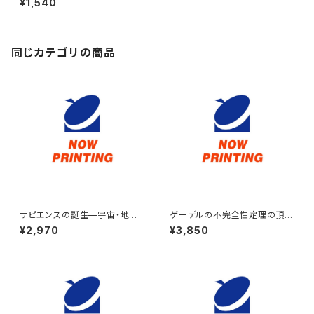
¥1,540
同じカテゴリの商品
サピエンスの誕生—宇宙・地球・
ゲーデルの不完全性定理の頂を
生命の138億年史
踏む
¥2,970
¥3,850