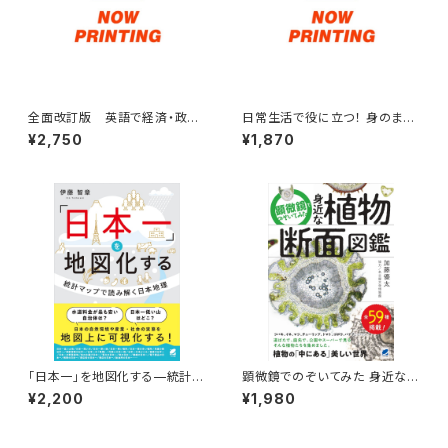
全面改訂版 英語で経済・政
日常生活で役に立つ！ 身のまわ
治・社会を討論する技術と表
りの計算 まるごとドリル
¥2,750
¥1,870
現 ［音声DL付］
「日本一」を地図化する—統計マ
顕微鏡でのぞいてみた 身近な植
ップで読み解く日本地理
物断面図鑑
¥2,200
¥1,980