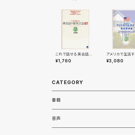
これで話せる英会話の
アメリカで生活
基本文型87 CD BO
表現集 CD BO
¥1,760
¥3,080
OK
CATEGORY
書籍
英語
音声