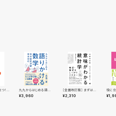
立つ！
九九からはじめる語り
［全面改訂版］ まずはこ
役に立
 まる
かける数学 高卒認定
の一冊から 意味がわか
ての
¥3,960
¥2,310
¥1,9
試験完全対応
る統計学