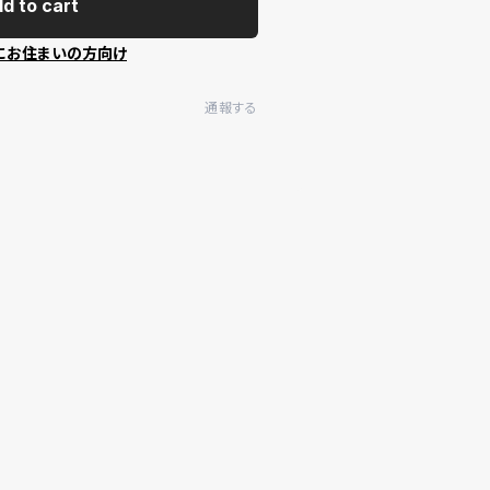
d to cart
にお住まいの方向け
通報する