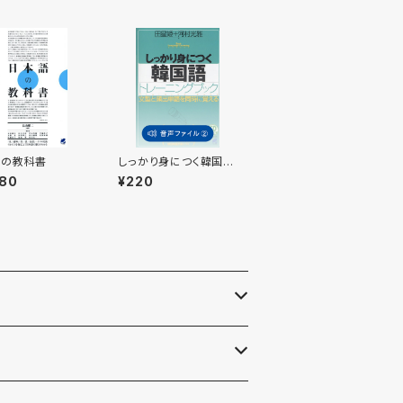
語の教科書
しっかり身につく韓国
語 トレーニングブッ
080
¥220
ク 付属音声2