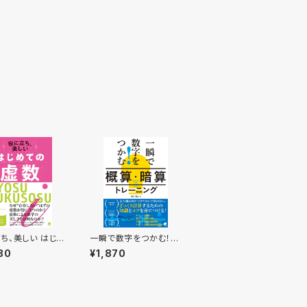
ち、美しい はじめ
一瞬で数字をつかむ！
虚数
「概算・暗算」トレーニン
80
¥1,870
グ