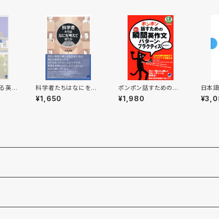
する英語
科学者たちはなにを考
ポンポン話すための瞬
日本
OK
えてきたか
間英作文 パターン・プラ
¥1,650
¥1,980
¥3,
クティス CD BOOK