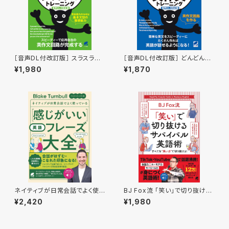
［音声DL付改訂版］ スラスラ話
［音声DL付改訂版］ どんどん話
すための瞬間英作文シャッフルト
すための瞬間英作文トレーニン
¥1,980
¥1,870
レーニング
グ
ネイティブが日常会話でよく使っ
BJ Fox流 「笑い」で切り抜ける
ている 感じがいい英語フレーズ
サバイバル英語術 ［音声DL
¥2,420
¥1,980
大全 ［音声DL付］
付］