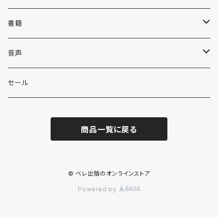
書籍
英語
音声
英会話・表現集
各国語
英会話・表現集
セール
英文法
中国語
自然科学
英単語・熟語
商品一覧に戻る
英単語・熟語
韓国語
数学
人文・社会
英文法
英作文・英文レター
フランス語
物理
日本史
日本語・国語
英作文・英文レター
© ベレ出版のオンラインストア
Powered by
リーディング
ドイツ語
地学・天文学
世界史
日本語
その他
リーディング