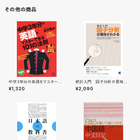
その他の商品
中学3年分の英語をマスターで
統計入門 因子分析の意味が
きる101の法則
わかる
¥1,320
¥2,090