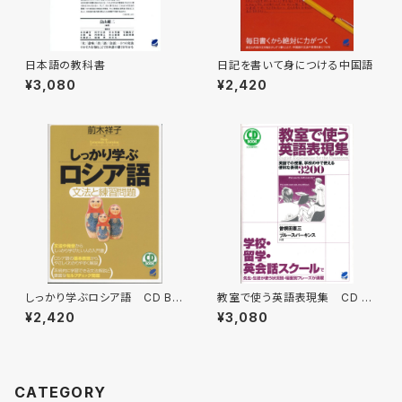
日本語の教科書
日記を書いて身につける中国語
¥3,080
¥2,420
しっかり学ぶロシア語 CD BO
教室で使う英語表現集 CD B
OK
OOK
¥2,420
¥3,080
CATEGORY