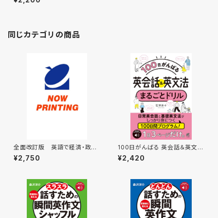
話
同じカテゴリの商品
全面改訂版 英語で経済・政
100日がんばる 英会話＆英文法
治・社会を討論する技術と表
まるごとドリル ［音声DL付］
¥2,750
¥2,420
現 ［音声DL付］