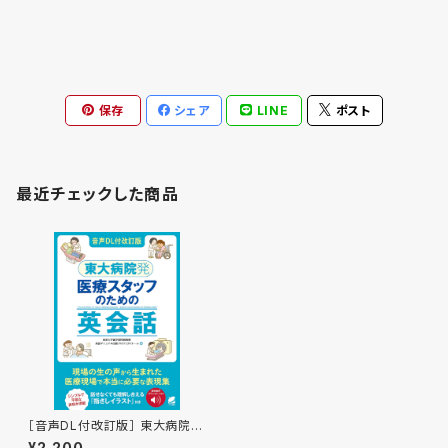
保存
シェア
LINE
ポスト
最近チェックした商品
［音声DL付改訂版］ 東大病院
発 医療スタッフのための英会
¥2,200