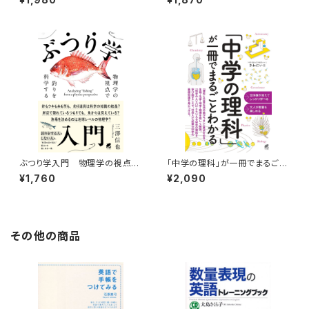
ぶつり学入門 物理学の視点で
「中学の理科」が一冊でまるごと
釣りを科学する
わかる
¥1,760
¥2,090
その他の商品