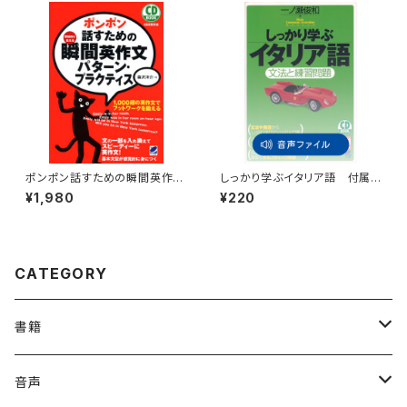
ポンポン話すための瞬間英作文
しっかり学ぶイタリア語 付属
パターン・プラクティス CD BO
音声
¥1,980
¥220
OK
CATEGORY
書籍
英語
音声