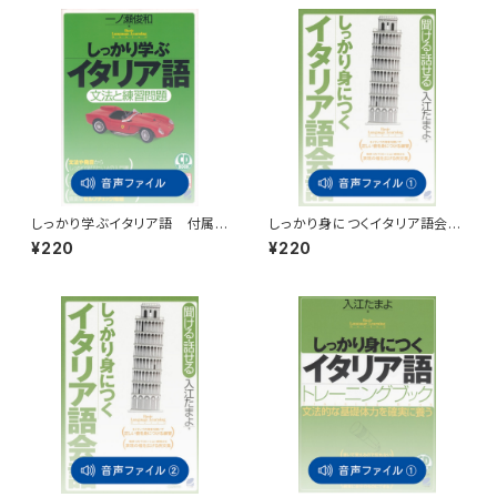
しっかり学ぶイタリア語 付属
しっかり身につくイタリア語会
音声
話 付属音声1
¥220
¥220