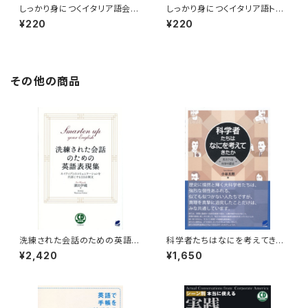
しっかり身につくイタリア語会
しっかり身につくイタリア語トレ
話 付属音声2
ーニングブック 付属音声1
¥220
¥220
その他の商品
洗練された会話のための英語表
科学者たちはなにを考えてきた
現集 CD BOOK
か
¥2,420
¥1,650