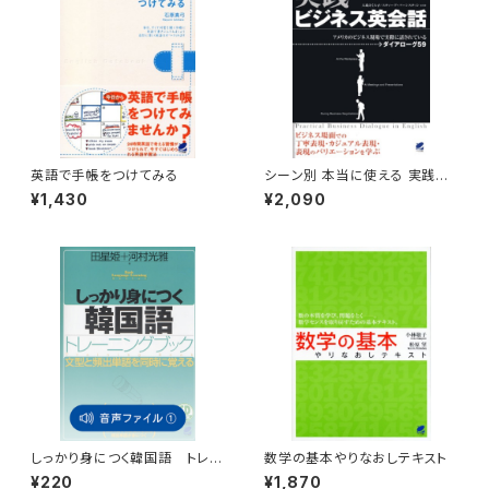
英語で手帳をつけてみる
シーン別 本当に使える 実践ビ
ジネス英会話 CD BOOK
¥1,430
¥2,090
しっかり身につく韓国語 トレー
数学の基本やりなおしテキスト
ニングブック 付属音声1
¥220
¥1,870