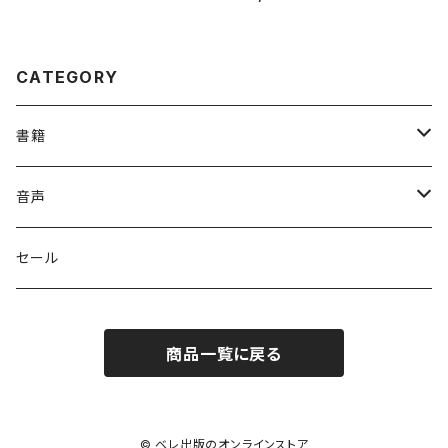
CATEGORY
書籍
英語
音声
英会話・表現集
各国語
英会話・表現集
セール
英文法
中国語
自然科学
英単語・熟語
商品一覧に戻る
英単語・熟語
韓国語
数学
人文・社会
英文法
英作文・英文レター
フランス語
物理
日本史
日本語・国語
英作文・英文レター
© ベレ出版のオンラインストア