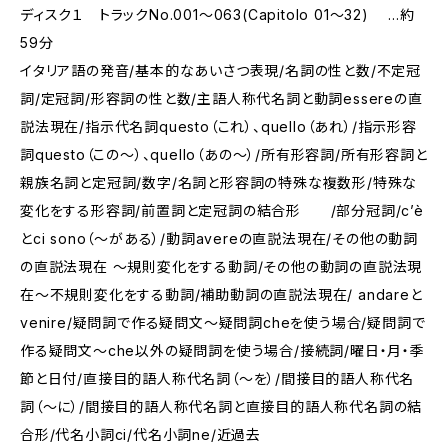
ディスク１ トラックNo.001～063(Capitolo 01～32) …約
59分
イタリア語の発音/基本的なあいさつ表現/名詞の性と数/不定冠
詞/定冠詞/形容詞の性と数/主語人称代名詞と動詞essereの直
説法現在/指示代名詞questo（これ）、quello（あれ）/指示形容
詞questo（この～）、quello（あの～）/所有形容詞/所有形容詞と
親族名詞と定冠詞/数字/名詞と形容詞の特殊な複数形/特殊な
変化をする形容詞/前置詞と定冠詞の結合形 /部分冠詞/c’è
とci sono（～がある）/動詞avereの直説法現在/その他の動詞
の直説法現在 ～規則変化をする動詞/その他の動詞の直説法現
在～不規則変化をする動詞/補助動詞の直説法現在/ andareと
venire/疑問詞で作る疑問文～疑問詞cheを使う場合/疑問詞で
作る疑問文～che以外の疑問詞を使う場合/接続詞/曜日・月・季
節と日付/直接目的語人称代名詞（～を）/間接目的語人称代名
詞（～に）/間接目的語人称代名詞と直接目的語人称代名詞の結
合形/代名小詞ci/代名小詞ne/近過去