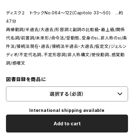
ディスク２ トラックNo.064～122(Capitolo 33～50) …約
47分
再帰動詞/半過去/大過去/形容詞と副詞の比較級・最上級/関係
代名詞/前置詞/未来形/命令法/受動態、受身のsi、非人称のsi/条
件法/接続法現在・過去/接続法半過去・大過去/仮定文/ジェルン
ディオ/不定代名詞、不定形容詞/非人称構文/使役動詞、感覚動
詞/感嘆文
図書目録を商品に
選択する（必須）
International shipping available
Add to cart