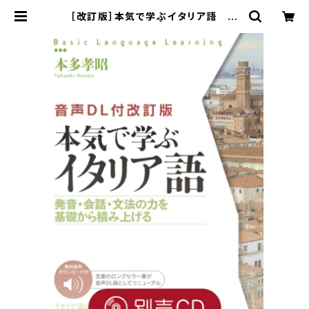
［改訂版］本気で学ぶイタリア語 別
売CD（3枚セット） | ベレ出版のオン
ラインストア