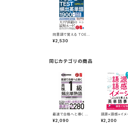
同意語で覚える TOEF
L TEST 頻出英単語19
¥2,530
00 ［音声DL付］
同じカテゴリの商品
最速で合格へと導く 英
語源×語感×イメ
検1級頻出単熟語 ［音
ごっそり覚える
¥2,090
¥2,200
声DL付］
事典