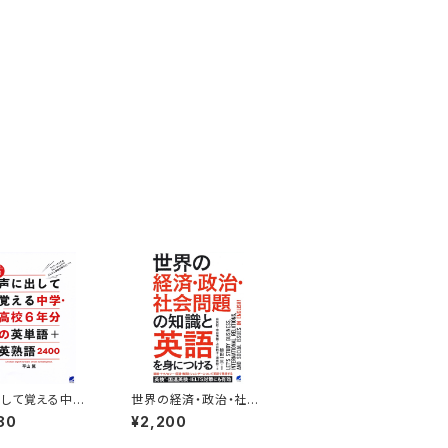
して覚える中学・
世界の経済・政治・社会
年分の英単語＋
問題の知識と英語を身
80
¥2,200
2400 ［音声D
につける