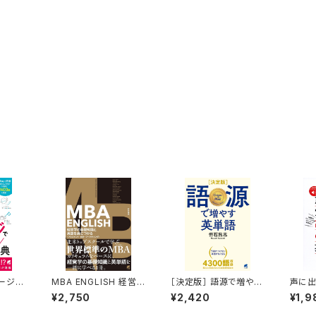
ージで
MBA ENGLISH 経営
［決定版］ 語源で増やす
声に出
英単語
学の基礎知識と英語を
英単語
高校6
¥2,750
¥2,420
¥1,9
身につける
英熟語
L付］