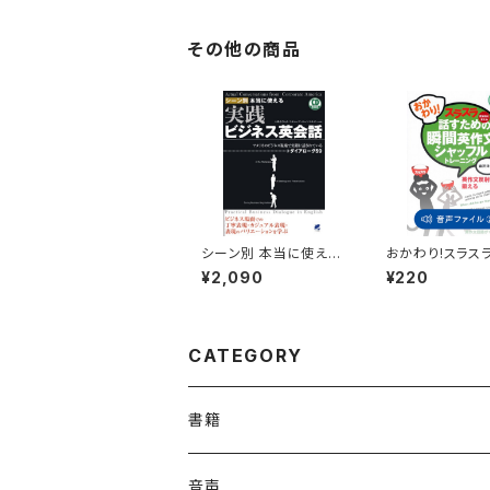
その他の商品
シーン別 本当に使える
おかわり!スラス
実践ビジネス英会話
ための瞬間英作
¥2,090
¥220
CD BOOK
ッフルトレーニン
属音声2
CATEGORY
書籍
英語
音声