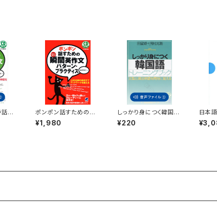
ラ話す
ポンポン話すための瞬
しっかり身につく韓国
日本
文シャ
間英作文 パターン・プラ
語 トレーニングブッ
¥1,980
¥220
¥3,
グ 付
クティス CD BOOK
ク 付属音声1