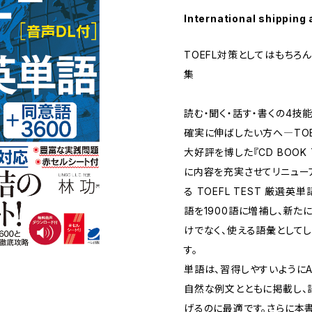
International shipping 
TOEFL対策としてはもち
集
読む・聞く・話す・書くの4技
確実に伸ばしたい方へ―TOE
大好評を博した『CD BOOK 
に内容を充実させてリニューア
る TOEFL TEST 厳選英
語を1900語に増補し、新
けでなく、使える語彙として
す。
単語は、習得しやすいようにA
自然な例文とともに掲載し、
げるのに最適です。さらに本