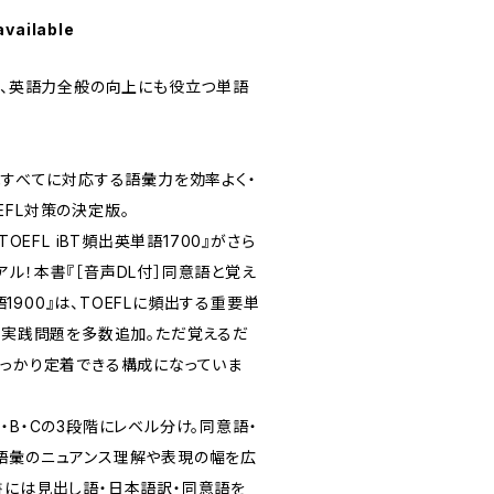
available
ろん、英語力全般の向上にも役立つ単語
能すべてに対応する語彙力を効率よく・
FL対策の決定版。
TOEFL iBT頻出英単語1700』がさら
ル！本書『［音声DL付］同意語と覚え
単語1900』は、TOEFLに頻出する重要単
たに実践問題を多数追加。ただ覚えるだ
しっかり定着できる構成になっていま
・B・Cの3段階にレベル分け。同意語・
語彙のニュアンス理解や表現の幅を広
書には見出し語・日本語訳・同意語を