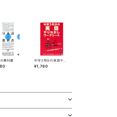
語の教科書
中学3年分の英語やり
なおしワークシート
080
¥1,760